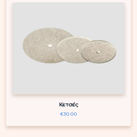
Κετσές
€
30.00
This
product