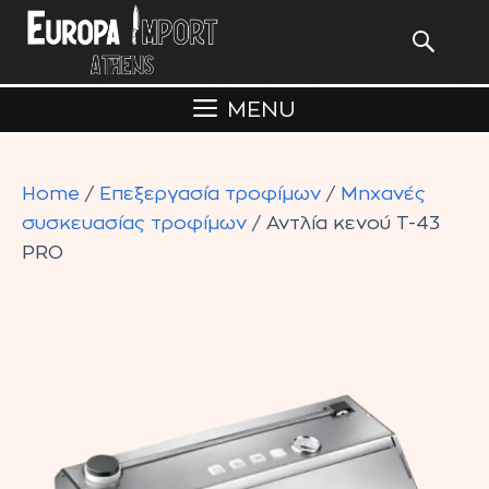
Skip
to
content
MENU
Home
/
Επεξεργασία τροφίμων
/
Μηχανές
συσκευασίας τροφίμων
/ Αντλία κενού T-43
PRO