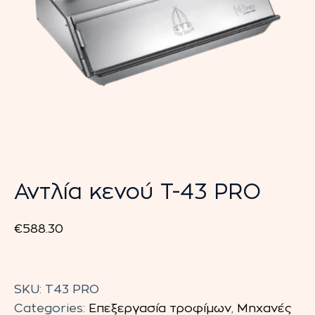
Αντλία κενού T-43 PRO
€
588.30
Αντλία
κενού
SKU:
Τ43 PRO
T-
Categories:
Επεξεργασία τροφίμων
,
Μηχανές