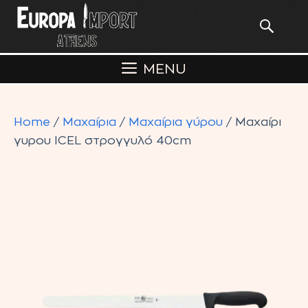
Skip
to
content
MENU
Home
/
Μαχαίρια
/
Μαχαίρια γύρου
/ Μαχαίρι
γυρου ICEL στρογγυλό 40cm