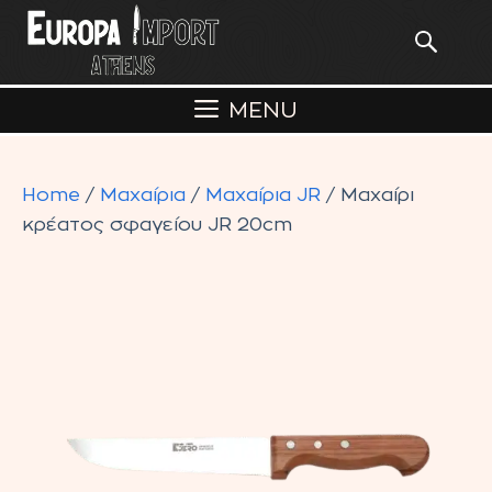
Skip
to
content
MENU
Home
/
Μαχαίρια
/
Μαχαίρια JR
/ Μαχαίρι
κρέατος σφαγείου JR 20cm