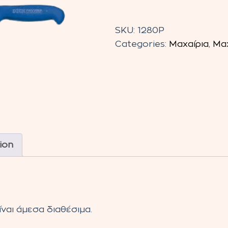
Μαχαίρι
κρέατος
SKU:
1280P
σφαγείου
Categories:
Μαχαίρια
,
Μαχ
JR
20cm
quantity
ion
ναι άμεσα διαθέσιμα.