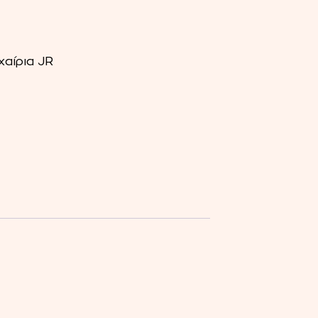
αίρια JR