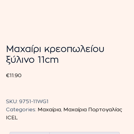
Μαχαίρι κρεοπωλείου
ξύλινο 11cm
€
11.90
Μαχαίρι
κρεοπωλείου
SKU:
9751-11WG1
ξύλινο
Categories:
Μαχαίρια
,
Μαχαίρια Πορτογαλίας
11cm
ICEL
quantity