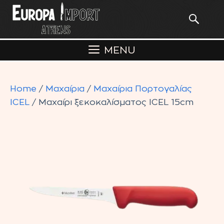
Skip
to
content
MENU
Home
/
Μαχαίρια
/
Μαχαίρια Πορτογαλίας
ICEL
/ Μαχαίρι ξεκοκαλίσματος ICEL 15cm