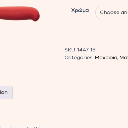
Χρώμα
Μαχαίρι
Ξεκοκαλίσματος
SKU:
1447-15
Icel
Categories:
Μαχαίρια
,
Μαχ
Φαρδύ
15εκ.
quantity
ion