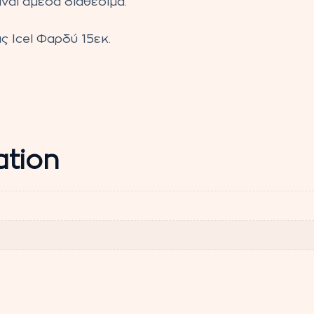
ναι άμεσα διαθέσιμα.
 Icel Φαρδύ 15εκ.
ation