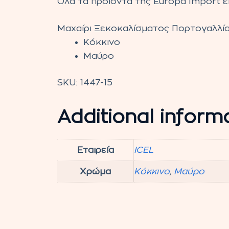
Όλα τα προϊόντα της Europa Import εί
Μαχαίρι Ξεκοκαλίσματος Πορτογαλλίας
Κόκκινο
Μαύρο
SKU:
1447-15
Additional inform
Εταιρεία
ICEL
Χρώμα
Κόκκινο
,
Μαύρο