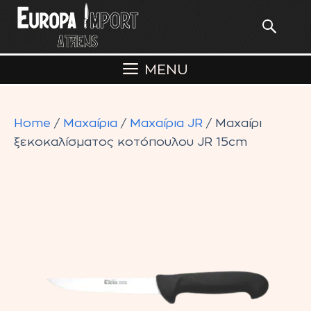
Skip
to
content
MENU
Home
/
Μαχαίρια
/
Μαχαίρια JR
/ Μαχαίρι
ξεκοκαλίσματος κοτόπουλου JR 15cm