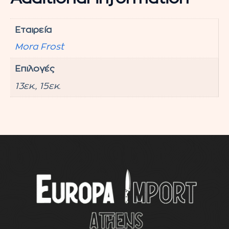
Εταιρεία
Mora Frost
Επιλογές
13εκ., 15εκ.