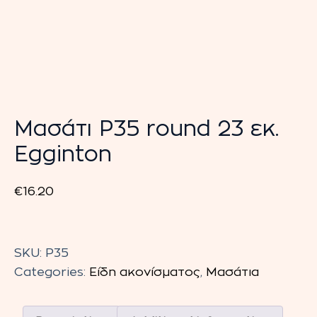
Μασάτι P35 round 23 εκ.
Egginton
€
16.20
Μασάτι
P35
SKU:
P35
round
Categories:
Είδη ακονίσματος
,
Μασάτια
23
εκ.