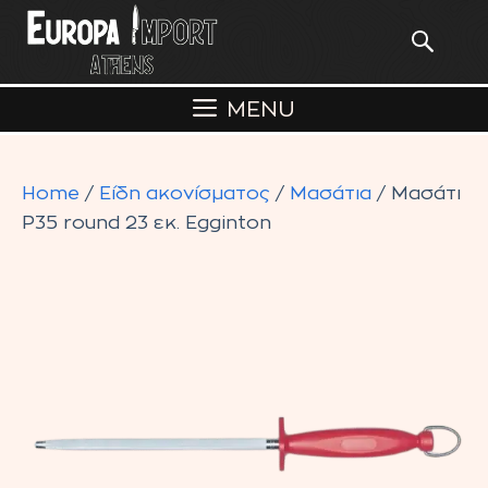
Skip
to
content
MENU
Home
/
Είδη ακονίσματος
/
Μασάτια
/ Μασάτι
P35 round 23 εκ. Egginton