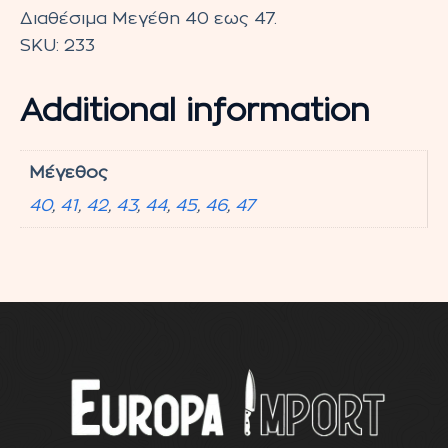
Διαθέσιμα Μεγέθη 40 εως 47.
SKU:
233
Additional information
Μέγεθος
40
,
41
,
42
,
43
,
44
,
45
,
46
,
47